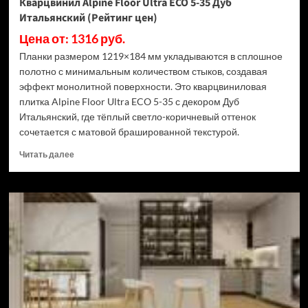
Кварцвинил Alpine Floor Ultra ECO 5-35 Дуб
Итальянский (Рейтинг цен)
Цена от: 1316 руб.
Планки размером 1219×184 мм укладываются в сплошное
полотно с минимальным количеством стыков, создавая
эффект монолитной поверхности. Это кварцвиниловая
плитка Alpine Floor Ultra ECO 5-35 с декором Дуб
Итальянский, где тёплый светло-коричневый оттенок
сочетается с матовой брашированной текстурой.
Прочитать
Читать далее
больше
о
Кварцвинил
Alpine
Floor
Ultra
ECO
5-
35
Дуб
Итальянский