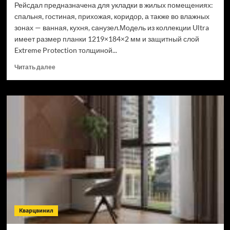
Рейсдал предназначена для укладки в жилых помещениях:
спальня, гостиная, прихожая, коридор, а также во влажных
зонах — ванная, кухня, санузел.Модель из коллекции Ultra
имеет размер планки 1219×184×2 мм и защитный слой
Extreme Protection толщиной...
Прочитать
Читать далее
больше
о
Кварцвинил
Alpine
Floor
Ultra
ECO
5-
41
Дуб
Рейсдал
(Рейтинг
цен)
Кварцвинил