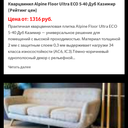
Кварцвинил Alpine Floor Ultra ECO 5-40 Дуб Казимир
(Рейтинг цен)
Цена от: 1316 руб.
Практичная кварцвиниловая плитка Alpine Floor Ultra ECO
5-40 Дуб Казимир — универсальное решение для
помещений с высокой проходимостью. Материал толщиной
2 мм с защитным слоем 0,3 мм выдерживает нагрузки 34
класса износостойкости (AC6, IC3).Тёмно-коричневый
однополосный декор с рельефной...
Прочитать
Читать далее
больше
о
Кварцвинил
Alpine
Floor
Ultra
ECO
5-
40
Дуб
Казимир