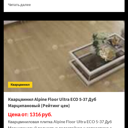
Прочитать
Читать далее
больше
о
Кварцвинил
Alpine
Floor
Ultra
ECO
5-
38
Дуб
Сантана
(Рейтинг
цен)
Кварцвинил
Кварцвинил Alpine Floor Ultra ECO 5-37 Дуб
Марципановый (Рейтинг цен)
Цена от: 1316 руб.
Кварцвиниловая плитка Alpine Floor Ultra ECO 5-37 Дуб
Марципановый полностью водостойкая и совместима с