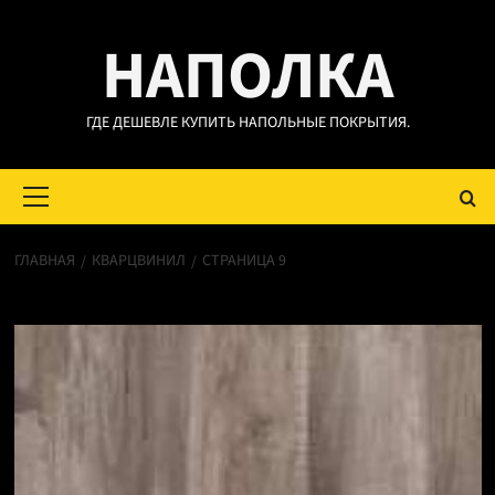
Перейти
НАПОЛКА
к
содержимому
ГДЕ ДЕШЕВЛЕ КУПИТЬ НАПОЛЬНЫЕ ПОКРЫТИЯ.
Основное
меню
ГЛАВНАЯ
КВАРЦВИНИЛ
СТРАНИЦА 9
Кварцвинил