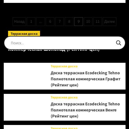
больше
о
Кварцвинил
Alpine
Пагинация
Назад
1
6
7
8
10
11
Далее
…
9
Floor
записей
Ultra
ECO
Террасная доска
5-
Доска террасная Ecodecking Tehno Полнотелая
30
коммерческая Шоколад (Рейтинг цен)
Дуб
Цейлонский
(Рейтинг
цен)
Террасная доска
Доска террасная Ecodecking Tehno
Полнотелая коммерческая Графит
(Рейтинг цен)
Террасная доска
Доска террасная Ecodecking Tehno
Полнотелая коммерческая Венге
(Рейтинг цен)
Террасная доска