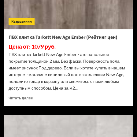
Кварцвинил
ПВХ плитка Tarkett New Age Ember (Рейтинг цен)
Цена от: 1079 руб.
ПВХ плитка Tarkett New Age Ember - это напольное
покрытие толщиной 2 мм, Без фаски. Поверхность пола
имеет рисунок Под дерево. Если вы хотите купить в нашем
интернет-магазине виниловый пол из коллекции New Age,
положите товар в корзину или свяжитесь с нами любым
доступным способом. Цена за м2...
Прочитать
Читать далее
больше
о
ПВХ
плитка
Tarkett
New