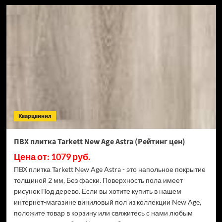
ПВХ
плитка
Tarkett
New
Age
Aura
(Рейтинг
цен)
Кварцвинил
ПВХ плитка Tarkett New Age Astra (Рейтинг цен)
Цена от: 1079 руб.
ПВХ плитка Tarkett New Age Astra - это напольное покрытие
толщиной 2 мм, Без фаски. Поверхность пола имеет
рисунок Под дерево. Если вы хотите купить в нашем
интернет-магазине виниловый пол из коллекции New Age,
положите товар в корзину или свяжитесь с нами любым