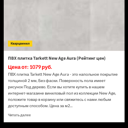
Age
Ember
(Рейтинг
цен)
Кварцвинил
ПВХ плитка Tarkett New Age Aura (Рейтинг цен)
Цена от: 1079 руб.
ПВХ плитка Tarkett New Age Aura - это напольное покрытие
толщиной 2 мм, Без фаски. Поверхность пола имеет
рисунок Под дерево. Если вы хотите купить в нашем
интернет-магазине виниловый пол из коллекции New Age,
положите товар в корзину или свяжитесь с нами любым
доступным способом. Цена за м2...
Прочитать
Читать далее
больше
о