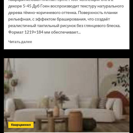
декоре 5-45 Дуб Гоен воспроизводит текстуру натурального
дерева тёмно-коричневого оттенка. Поверхность планки
рельефная, с эффектом браширования, что создаёт
реалистичный тактильный рисунок без глянцевого блеска.
Формат 1219×184 мм обеспечивает...
Прочитать
Читать далее
больше
о
Кварцвинил
Alpine
Floor
Ultra
ECO
5-
45
Дуб
Гоен
(Рейтинг
цен)
Кварцвинил