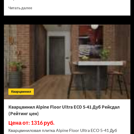
Прочитать
Читать далее
больше
о
Кварцвинил
Alpine
Floor
Ultra
ECO
5-
42
Дуб
Фридрих
(Рейтинг
цен)
Кварцвинил
Кварцвинил Alpine Floor Ultra ECO 5-41 Дуб Рейсдал
(Рейтинг цен)
Цена от: 1316 руб.
Кварцвиниловая плитка Alpine Floor Ultra ECO 5-41 Дуб