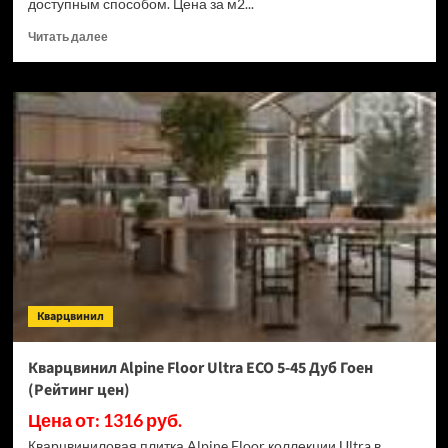
доступным способом. Цена за м2...
Прочитать
Читать далее
больше
о
ПВХ
плитка
Tarkett
New
Age
Astra
(Рейтинг
цен)
Кварцвинил
Кварцвинил Alpine Floor Ultra ECO 5-45 Дуб Гоен
(Рейтинг цен)
Цена от: 1316 руб.
Кварцвиниловая плитка Alpine Floor коллекции Ultra в