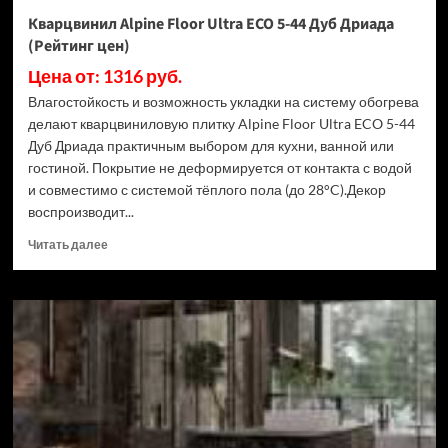
Кварцвинил Alpine Floor Ultra ECO 5-44 Дуб Дриада
(Рейтинг цен)
Цена от: 1316 руб.
Влагостойкость и возможность укладки на систему обогрева
делают кварцвиниловую плитку Alpine Floor Ultra ECO 5-44
Дуб Дриада практичным выбором для кухни, ванной или
гостиной. Покрытие не деформируется от контакта с водой
и совместимо с системой тёплого пола (до 28°C).Декор
воспроизводит...
Прочитать
Читать далее
больше
о
Кварцвинил
Alpine
Floor
Ultra
ECO
5-
44
Дуб