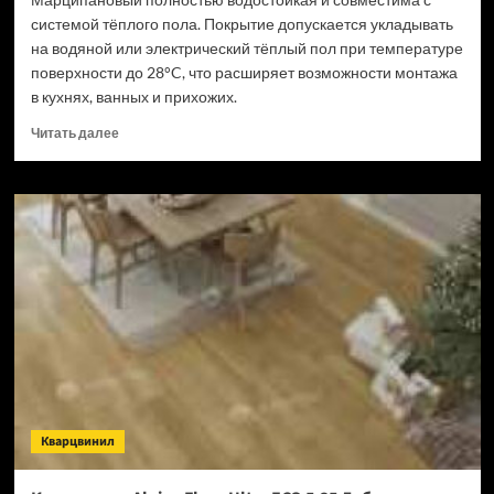
системой тёплого пола. Покрытие допускается укладывать
на водяной или электрический тёплый пол при температуре
поверхности до 28°C, что расширяет возможности монтажа
в кухнях, ванных и прихожих.
Прочитать
Читать далее
больше
о
Кварцвинил
Alpine
Floor
Ultra
ECO
5-
37
Дуб
Марципановый
(Рейтинг
цен)
Кварцвинил